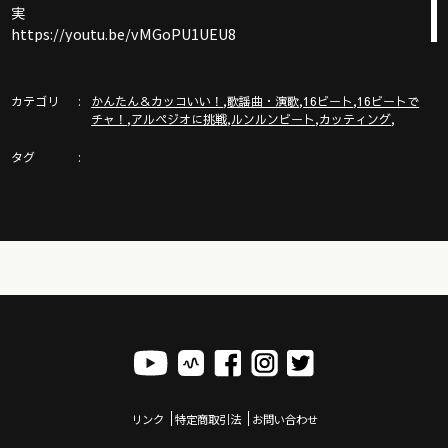
実
https://youtu.be/vMGoPU1UEU8
Fmコード徹底解説ムービー！
カテゴリ
,
,
,
かんたん＆カッコいい！
歌謡曲・演歌
16ビート
16ビートで
https://youtu.be/e3JBdFmJsoI
,
,
,
,
チャ！
アルペジオに挑戦
ルンルンビート
カッティング
タグ
ガズの新刊「SONGBOOK5」大好評新発売！
https://www.rittor-
music.co.jp/product/detail/3123217104/
ガズのウクレレ G-Labo ラインナップ！
https://gazzlele.com/shop/
GAZZの曲「あるく」ミュージックビデオ公開
リンク
特定商取引法
お問い合わせ
https://youtu.be/YhDjNXN1Yc8