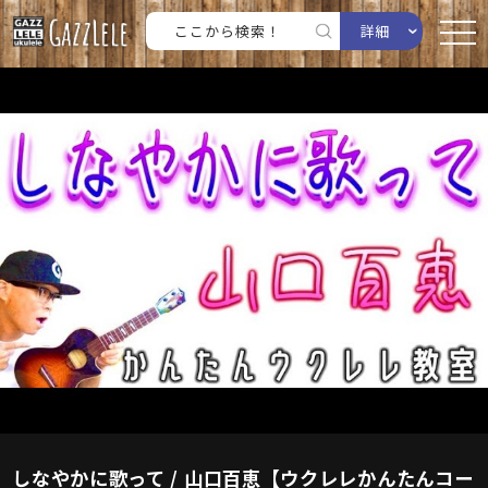
詳細
しなやかに歌って / 山口百恵【ウクレレかんたんコー