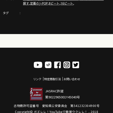
https://www.youtube.com/channel/UCDTOqhQkKrS3K15htCakR
,
,
,
,
探す
定番のJ-POP
8ビート
16ビート
タグ
ガズ使用中のウクレレ詳細！
https://gazzlele.com/shop
ウクレレ初心者レッスン動画シリーズ
https://gazzlele.com/beginner/
【公式】ガズレレホームページ！！
http://www.gazzlele.com/
ガズレレのアプリ「ガズレシピ」
https://gazzlele.com/gazzrecipe/
リンク
特定商取引法
お問い合わせ
JASRAC許諾
第9022965001Y45040号
古物商許可証番号 愛知県公安委員会 第541232304900号
Copyright© ガズレレ！YouTubeで簡単ウクレレ！ , 2018