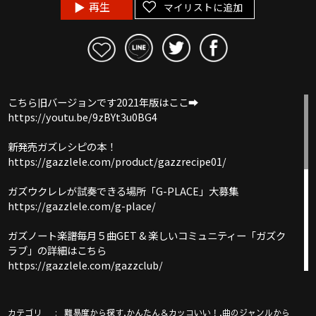
再生
マイリストに追加
こちら旧バージョンです2021年版はここ➡︎
https://youtu.be/9zBYt3u0BG4
新発売ガズレシピの本！
https://gazzlele.com/product/gazzrecipe01/
ガズウクレレが試奏できる場所「G-PLACE」大募集
https://gazzlele.com/g-place/
ガズノート楽譜毎月５曲GET & 楽しいコミュニティー「ガズク
ラブ」の詳細はこちら
https://gazzlele.com/gazzclub/
ウクレレ技術が楽しく向上！気持ちいいお勉強キャンパス「ガ
ズレレ大学」の詳細はこちら
カテゴリ
,
,
難易度から探す
かんたん＆カッコいい！
曲のジャンルから