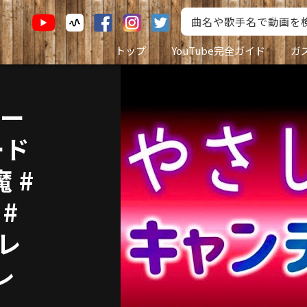
トップ
YouTube完全ガイド
ガ
ィー
ード
 #
#
レレ
レ