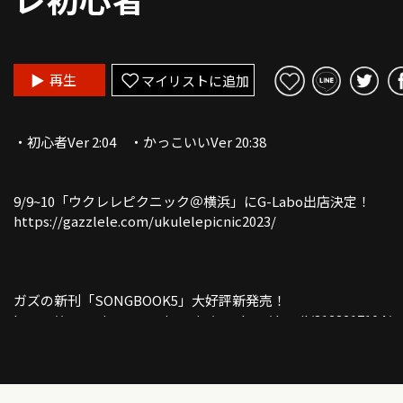
再生
マイリストに追加
・初心者Ver 2:04 ・かっこいいVer 20:38
9/9~10「ウクレレピクニック＠横浜」にG-Labo出店決定！
https://gazzlele.com/ukulelepicnic2023/
ガズの新刊「SONGBOOK5」大好評新発売！
https://www.rittor-music.co.jp/product/detail/3123217104/
ガズのウクレレ G-Labo ラインナップ！
https://gazzlele.com/shop/