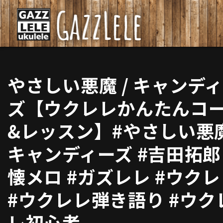
やさしい悪魔 / キャンデ
ズ【ウクレレかんたんコ
&レッスン】#やさしい悪魔
キャンディーズ #吉田拓郎 
懐メロ #ガズレレ #ウク
#ウクレレ弾き語り #ウク
レ初心者