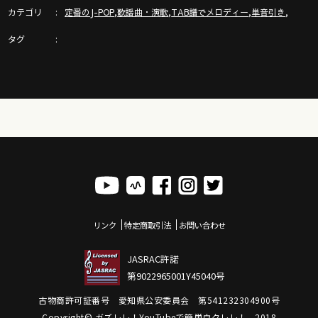
カテゴリ
,
,
,
,
定番のJ-POP
歌謡曲・演歌
TAB譜でメロディー
単音引き
ウクレレのメロディーが輝く３つの裏技（ヴィブラート他）
https://youtu.be/ZlWOeMx4rJ8
タグ
●【ガズメロ】のページ https://gazzlele.com/g-solid/
ウクレレ専用アンプ「 G_BOX」使い方&注意点完全ガイド！
https://youtu.be/2ay-yQgnNEw
革新的エレキウクレレ【G-Solid】徹底解説！
https://youtu.be/VDmLnXwzSks
リンク
特定商取引法
お問い合わせ
JASRAC許諾
NEWS▶︎▶︎▶︎ガズの新刊【ごきげん！ガズレレデイズ〜GGD】
第9022965001Y45040号
（主婦の友社刊）
4/26新発売▶︎▶︎ぜひ予約をお願いいたしますー！
古物商許可証番号 愛知県公安委員会 第541232304900号
https://amzn.asia/d/8N45Xp5
Copyright© ガズレレ！YouTubeで簡単ウクレレ！ , 2018