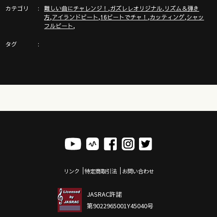
https://gazzlele.com/beginner/
カテゴリ
,
,
難しい曲にチャレンジ！
ガズレレオリジナル
リズム＆弾き
,
,
,
,
方
アイランドビート
16ビートでチャ！
カッティング
シャッ
,
フルビート
ガズレレ必須コード解説動画
タグ
https://youtu.be/p-gFoETga0A
【配信スタート】ガズレレソング＋３曲の配信スタート
https://gazzlele.com/haishin2022/
ガズピアノ＆ガズピアノ教則本のご紹介！
https://gazzlele.com/gazzpianobook/
G-Labo ウクレレYouTube！
https://www.youtube.com/channel/UCGy0AHXxDQzxnpMe87h
リンク
特定商取引法
お問い合わせ
JASRAC許諾
ガズレレ毛糸ストラップや水引などのガズレレグッズはここ
第9022965001Y45040号
https://gazzlele.com/goods