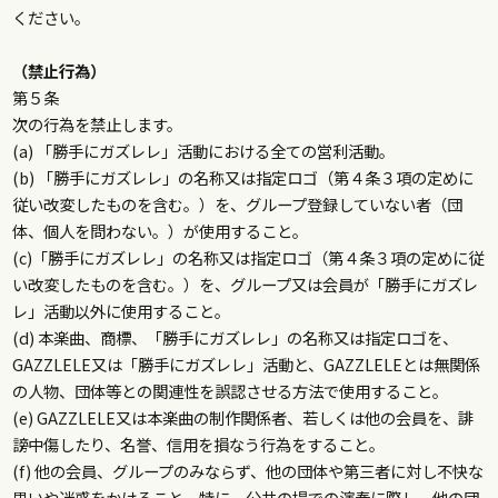
ください。
（禁止行為）
第５条
次の行為を禁止します。
(a) 「勝手にガズレレ」活動における全ての営利活動。
(b) 「勝手にガズレレ」の名称又は指定ロゴ（第４条３項の定めに
従い改変したものを含む。）を、グループ登録していない者（団
体、個人を問わない。）が使用すること。
(c)「勝手にガズレレ」の名称又は指定ロゴ（第４条３項の定めに従
い改変したものを含む。）を、グループ又は会員が「勝手にガズレ
レ」活動以外に使用すること。
(d) 本楽曲、商標、「勝手にガズレレ」の名称又は指定ロゴを、
GAZZLELE又は「勝手にガズレレ」活動と、GAZZLELEとは無関係
の人物、団体等との関連性を誤認させる方法で使用すること。
(e) GAZZLELE又は本楽曲の制作関係者、若しくは他の会員を、誹
謗中傷したり、名誉、信用を損なう行為をすること。
(f) 他の会員、グループのみならず、他の団体や第三者に対し不快な
思いや迷惑をかけること。特に、公共の場での演奏に際し、他の団