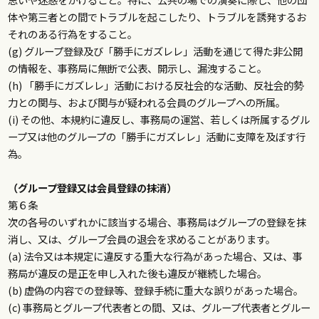
体や第三者との間でトラブルを起こしたり、トラブルを誘発するお
それのある行為をすること。
(g) グループ登録及び「勝手にガズレレ」活動を通じて得た非公開
の情報を、事務局に無断で公表、開示し、漏洩すること。
(h) 「勝手にガズレレ」活動における反社会的な活動、反社会的勢
力との関与、および関与が疑われる会員のグループへの所属。
(i) その他、本規約に違反し、事務局の運営、若しくは所属するグル
ープ又は他のグループの「勝手にガズレレ」活動に支障を及ぼす行
為。
（グループ登録又は会員登録の抹消）
第６条
次の各号のいずれかに該当する場合、事務局はグループの登録を抹
消し、又は、グループ会員の退会を求めることがあります。
(a) 法令又は本規定に違反する重大な行為があった場合、又は、事
務局が違反の是正を申し入れた後も違反が継続した場合。
(b) 虚偽の内容での登録等、登録手続に重大な誤りがあった場合。
(c) 事務局とグループ代表者との間、又は、グループ代表者とグルー