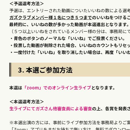
＜予選選考方法＞
予選は、エントリーされた動画についたいいねの数による選
ガズクラブメンバー様１名につき５つまで
のいいねをつける
最終的に、いいねの数が多かった動画が本選進出となります
（５つ以上いいねをされているメンバー様の分は、事務局に
・青色のボタンのノーマルな「いいね」でご投票ください。
・投票した動画が削除された場合、いいねのカウントもリセ
・一度付けた「いいね」を取り消したい場合は、再度「いい
3. 本選ご参加方法
本選は
「zoom」でのオンライン生ライブ
となります。
＜本選選考方法＞
生ライブにてガズさん他審査員による審査
の上、各賞を発表
※本選出演の方には、事前にライブ参加方法を事務局よりご
「Zoom」アプリをまだお持ちで無い方は、無料でダウンロ