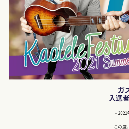
ガ
入選者
– 2
この度