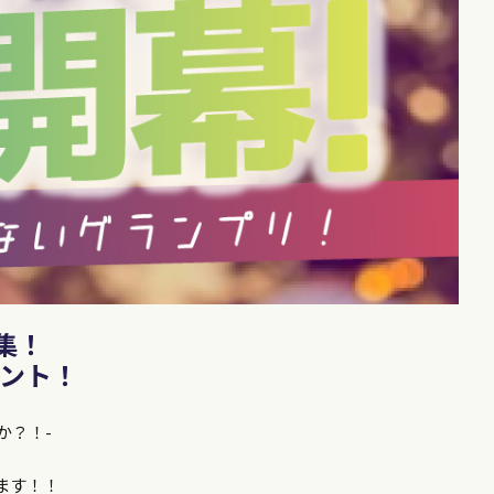
集！
ゼント！
か？！-
ます！！