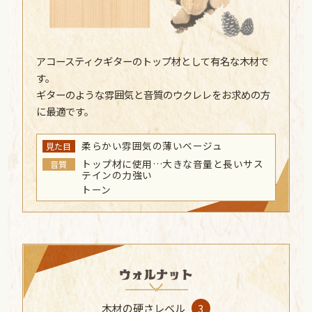
アコースティクギターのトップ材として有名な木材で
す。
ギターのような雰囲気と音質のウクレレをお求めの方
に最適です。
柔らかい雰囲気の薄いベージュ
見た目
トップ材に使用…大きな音量と長いサス
音質
テインの力強い
トーン
木材の硬さレベル
3