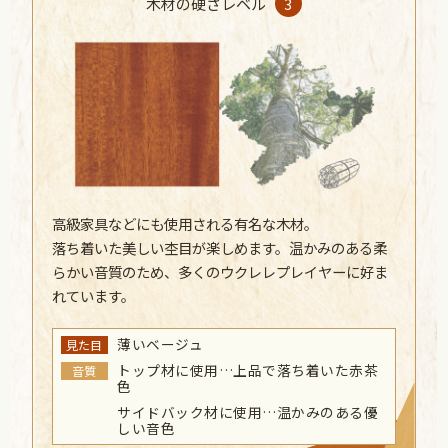
木材の硬さレベル
3
高級家具などにも使用される有名な木材。
落ち着いた美しい杢目が楽しめます。温かみのある柔
らかい音質のため、多くのウクレレプレイヤーに好ま
れています。
薄いベージュ
見た目
トップ材に使用…上品で落ち着いた赤茶
音質
色
サイドバック材に使用…温かみのある優
しい音色