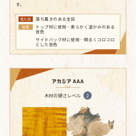
す。
落ち着きのある杢目
見た目
トップ材に使用…柔らかく温かみのある
音質
音色
サイドバック材に使用…明るくコロコロ
とした音色
木材の硬さレベル
2