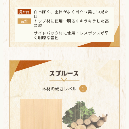
白っぽく、杢目がよく目立つ美しい見た
見た目
目
トップ材に使用…明るくキラキラした高
音質
音域
サイドバック材に使用…レスポンスが早
く明瞭な音色
木材の硬さレベル
1