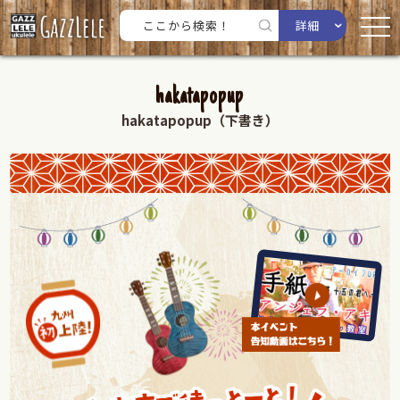
詳細
hakatapopup
hakatapopup（下書き）