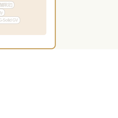
舗限定]
ty
olid GV