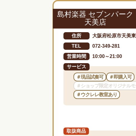
島村楽器 セブンパーク
天美店
大阪府松原市天美東3-
住所
072-349-281
TEL
10:00～21:00
営業時間
サービス
＃現品試奏可
＃即購入可
＃ショップ限定オリジナルモ
＃ウクレレ教室あり
取扱商品