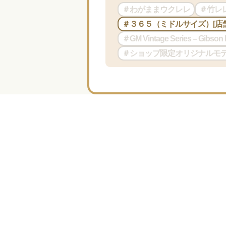
＃わがままウクレレ
＃竹レ
＃３６５（ミドルサイズ）[店
＃GM Vintage Series – Gibso
＃ショップ限定オリジナルモ