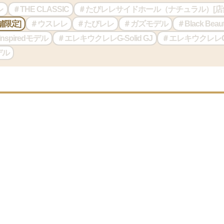
レ
＃THE CLASSIC
＃たびレレサイドホール（ナチュラル）[店
舗限定]
＃ウスレレ
＃たびレレ
＃ガズモデル
＃Black Beau
n Inspiredモデル
＃エレキウクレレG-Solid GJ
＃エレキウクレレG-S
デル