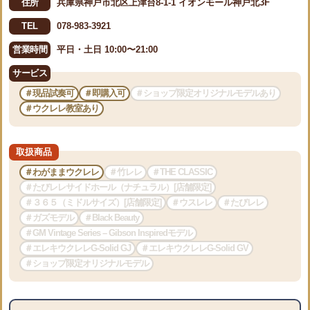
住所
兵庫県神戸市北区上津台8-1-1 イオンモール神戸北3F
TEL
078-983-3921
営業時間
平日・土日 10:00〜21:00
サービス
＃現品試奏可
＃即購入可
＃ショップ限定オリジナルモデルあり
＃ウクレレ教室あり
取扱商品
＃わがままウクレレ
＃竹レレ
＃THE CLASSIC
＃たびレレサイドホール（ナチュラル）[店舗限定]
＃３６５（ミドルサイズ）[店舗限定]
＃ウスレレ
＃たびレレ
＃ガズモデル
＃Black Beauty
＃GM Vintage Series – Gibson Inspiredモデル
＃エレキウクレレG-Solid GJ
＃エレキウクレレG-Solid GV
＃ショップ限定オリジナルモデル