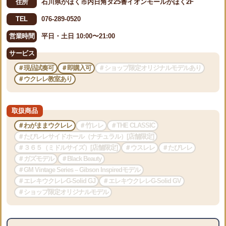
住所
石川県かほく市内日角タ25番イオンモールかほく2F
TEL
076-289-0520
営業時間
平日・土日 10:00〜21:00
サービス
＃現品試奏可
＃即購入可
＃ショップ限定オリジナルモデルあり
＃ウクレレ教室あり
取扱商品
＃わがままウクレレ
＃竹レレ
＃THE CLASSIC
＃たびレレサイドホール（ナチュラル）[店舗限定]
＃３６５（ミドルサイズ）[店舗限定]
＃ウスレレ
＃たびレレ
＃ガズモデル
＃Black Beauty
＃GM Vintage Series – Gibson Inspiredモデル
＃エレキウクレレG-Solid GJ
＃エレキウクレレG-Solid GV
＃ショップ限定オリジナルモデル