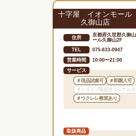
十字屋 イオンモール
久御山店
京都府久世郡久御山町
住所
ール久御山2F
075-633-0947
TEL
10:00〜21:00
営業時間
サービス
＃現品試奏可
＃即購入可
＃ショップ限定オリジナルモ
＃ウクレレ教室あり
取扱商品