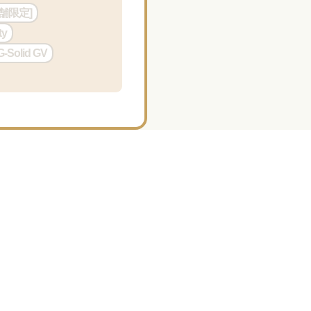
舗限定]
ty
olid GV