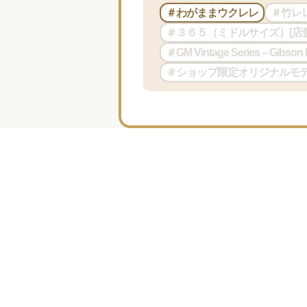
＃わがままウクレレ
＃竹レ
＃３６５（ミドルサイズ）[店
＃GM Vintage Series – Gibso
＃ショップ限定オリジナルモ