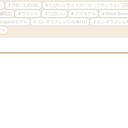
レ
＃THE CLASSIC
＃たびレレサイドホール（ナチュラル）[店
舗限定]
＃ウスレレ
＃たびレレ
＃ガズモデル
＃Black Beau
n Inspiredモデル
＃エレキウクレレG-Solid GJ
＃エレキウクレレG-S
デル