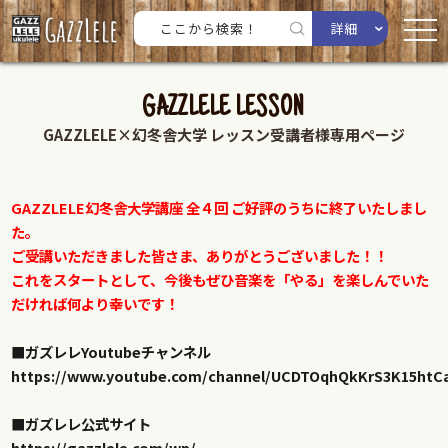
詳細
GAZZLELE LESSON
GAZZLELE×幻冬舎大学 レッスン受講者様専用ページ
GAZZLELE幻冬舎大学講座 全４回 ご好評のうちに終了いたしまし
た。
ご受講いただきました皆さま、ありがとうございました！！
これをスタートとして、今後もぜひ音楽を「やる」を楽しんでいた
だければ何より幸いです！
■ガズレレYoutubeチャンネル
https://www.youtube.com/channel/UCDTOqhQkKrS3K15htC
■ガズレレ公式サイト
https://gazzlele.com/wp/