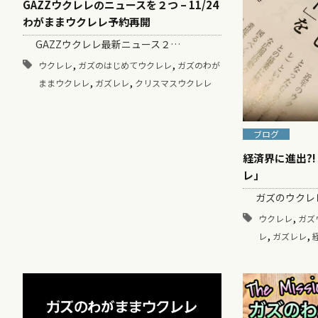
GAZZウクレレのニュースを２つ – 11/24
わがままウクレレ予約再開
GAZZウクレレ最新ニュース２…
,
,
ウクレレ
ガズのはじめてウクレレ
ガズのわが
,
,
ままウクレレ
ガズレレ
クリスマスウクレレ
ブログ
経済界に進出?
レ」
ガズのウクレレ
,
ウクレレ
ガズ
,
,
レ
ガズレレ