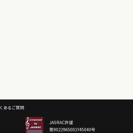
くあるご質問
JASRAC許諾
第9022965001Y45040号