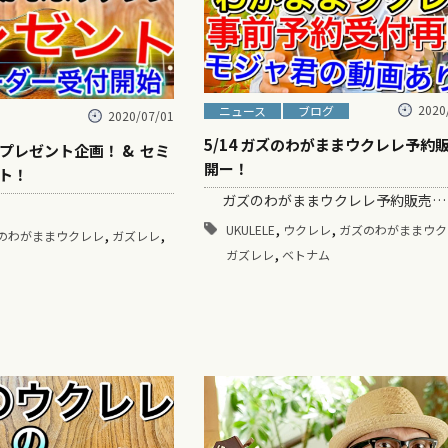
2020
ニュース
ブログ
2020/07/01
5/14 ガズのわがままウクレレ予約
プレゼント企画！ & セミ
開ー！
ト！
ガズのわがままウクレレ予約販売…
,
,
UKULELE
ウクレレ
ガズのわがままウク
,
,
のわがままウクレレ
ガズレレ
,
ガズレレ
ベトナム