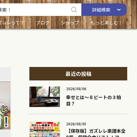
詳細
検索
ズレレって？
ブログ
ショップ
もっと楽しむ！
最近の投稿
2026/08/06
幸せとは〜８ビートの３拍
目？
2026/08/05
【保存版】ガズレレ楽譜本全