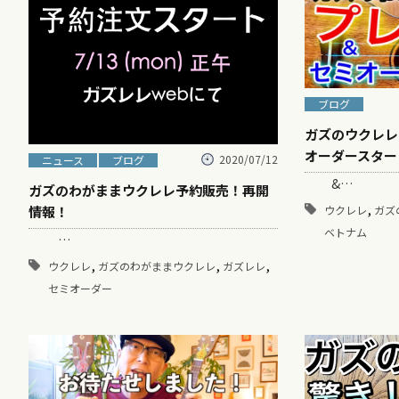
ブログ
ガズのウクレレ
オーダースター
2020/07/12
ニュース
ブログ
&…
ガズのわがままウクレレ予約販売！再開
,
ウクレレ
ガズ
情報！
ベトナム
…
,
,
,
ウクレレ
ガズのわがままウクレレ
ガズレレ
セミオーダー