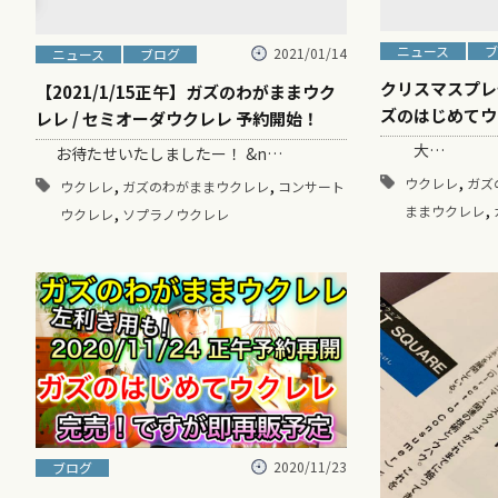
ニュース
ブ
2021/01/14
ニュース
ブログ
クリスマスプレ
【2021/1/15正午】ガズのわがままウク
ズのはじめてウ
レレ / セミオーダウクレレ 予約開始！
大…
お待たせいたしましたー！ &n…
,
ウクレレ
ガズ
,
,
ウクレレ
ガズのわがままウクレレ
コンサート
,
ままウクレレ
,
ウクレレ
ソプラノウクレレ
2020/11/23
ブログ