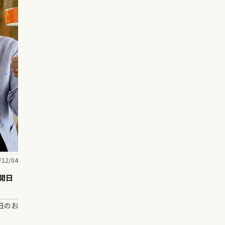
/12/04
開日
日のお