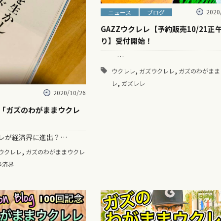
2020
ニュース
ブログ
GAZZウクレレ【予約販売10/21正
り】受付開始！
…
,
,
ウクレレ
ガズウクレレ
ガズのわがまま
,
レ
ガズレレ
2020/10/26
!「ガズのわがままウクレ
が経済界に進出？…
,
ウクレレ
ガズのわがままウクレ
経済界