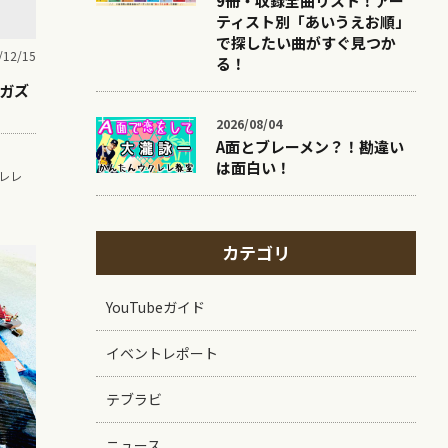
9冊・収録全曲リスト！アー
ティスト別「あいうえお順」
で探したい曲がすぐ見つか
/12/15
る！
 ガズ
2026/08/04
A面とブレーメン？！勘違い
は面白い！
レレ
カテゴリ
YouTubeガイド
イベントレポート
テブラビ
ニュース