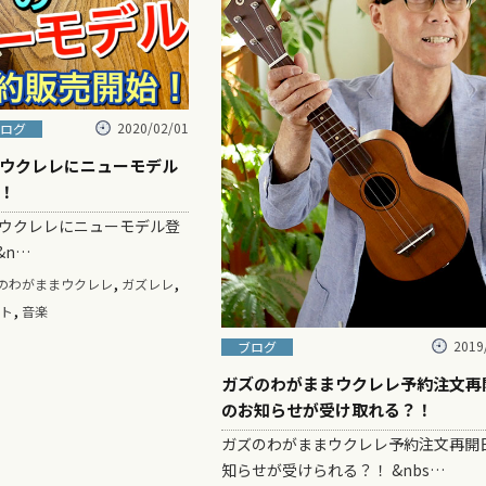
2020/02/01
ログ
ウクレレにニューモデル
！
ウクレレにニューモデル登
&n…
,
,
のわがままウクレレ
ガズレレ
,
ト
音楽
2019
ブログ
ガズのわがままウクレレ予約注文再
のお知らせが受け取れる？！
ガズのわがままウクレレ予約注文再開
知らせが受けられる？！ &nbs…