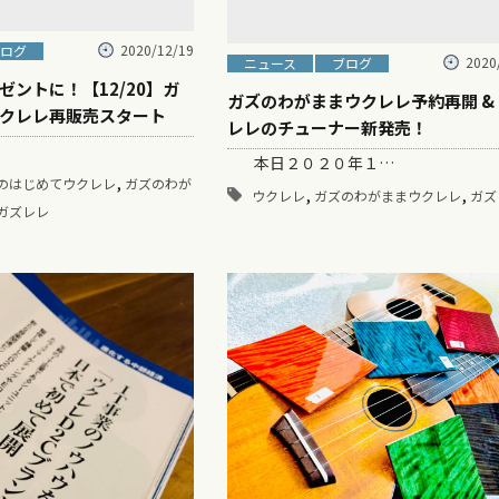
2020/12/19
ログ
2020
ニュース
ブログ
ゼントに！【12/20】ガ
ガズのわがままウクレレ予約再開 &
クレレ再販売スタート
レレのチューナー新発売！
本日２０２０年１…
,
のはじめてウクレレ
ガズのわが
,
,
ウクレレ
ガズのわがままウクレレ
ガズ
ガズレレ