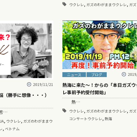
,
,
ウクレレ
ガズのわがままウクレレ
ガズ
2019
ニュース
ブログ
2019/11/21
熱海に来た～！からの「本日ガズウ
レ事前予約受付開始」
苦悩（勝手に想像・・・）
熱…
,
,
ウクレレ
ガズのわがままウクレレ
ガズ
苦…
,
コンサートウクレレ
熱海
,
,
JA
ウクレレ
ガズのわがままウ
,
レ
ベトナム