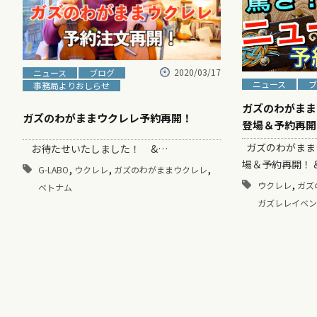
2020/03/17
ニュース
ブログ
ニュース
ブ
事務局よりおしらせ
ガズのわがまま
ガズのわがままウクレレ予約再開！
登場＆予約再開
ガズのわがまま
お待たせいたしました！ &…
場＆予約再開！ 
,
,
,
G-LABO
ウクレレ
ガズのわがままウクレレ
,
ウクレレ
ガズ
ベトナム
ガズレレイベン