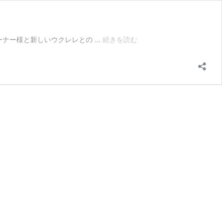
ReUKE
UKEは、オーナー様と新しいウクレレとの …
続きを読む