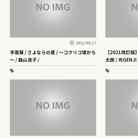
2021/09/17
手嶌葵 / さよならの夏 / ～コクリコ坂から
【2021改訂版
～ / 森山良子 /
太郎 / 光GENJI /