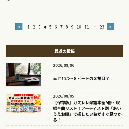
<
1
2
3
4
5
6
7
8
9
10
11
…
23
>
最近の投稿
2026/08/06
幸せとは〜８ビートの３拍目？
2026/08/05
【保存版】ガズレレ楽譜本全9冊・収
録全曲リスト！アーティスト別「あい
うえお順」で探したい曲がすぐ見つか
る！