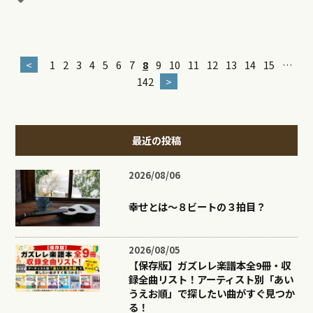
<
1
2
3
4
5
6
7
8
9
10
11
12
13
14
15
…
142
>
最近の投稿
2026/08/06
幸せとは〜８ビートの３拍目？
2026/08/05
【保存版】ガズレレ楽譜本全9冊・収
録全曲リスト！アーティスト別「あい
うえお順」で探したい曲がすぐ見つか
る！