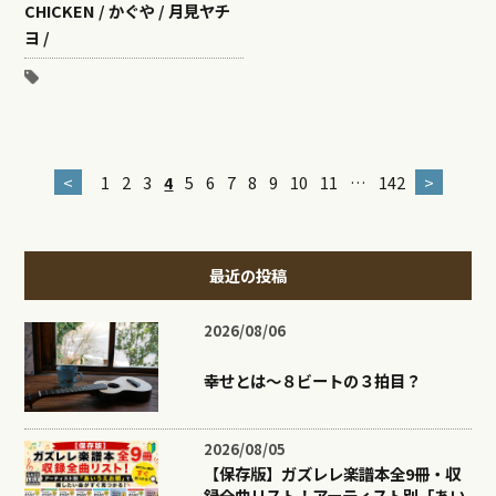
CHICKEN / かぐや / 月見ヤチ
ヨ /
<
1
2
3
4
5
6
7
8
9
10
11
…
142
>
最近の投稿
2026/08/06
幸せとは〜８ビートの３拍目？
2026/08/05
【保存版】ガズレレ楽譜本全9冊・収
録全曲リスト！アーティスト別「あい