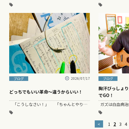
2026/07/17
ブログ
ブログ
胸汗びっしょり
どっちでもいい革命〜違うからいい！
でGO！
「こうしなさい！」 「ちゃんとやりなさい！」 「普通はこうでしょ！」…
<
1
2
3
4