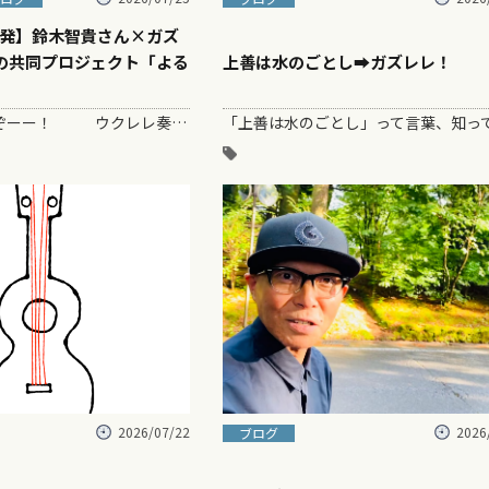
発】鈴木智貴さん×ガズ
boの共同プロジェクト「よる
上善は水のごとし➡︎ガズレレ！
これはすごいいぞーー！ ウクレレ奏者の鈴木智貴さん、ガズレレ、そしてG-Laboの制作チーム（ベトナムのビルダー川上＆代表のMr,上田）…
2026/07/22
2026
ブログ