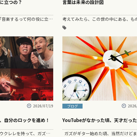
に立つの？
言葉は未来の設計図
たまに言われる「音楽するって何の役に立つの？」って。 確かに、考えてみると音楽って直接お腹が満たされるわけでもないし、お金が増えるわ…
2026/07/19
2026
ブログ
、自分のロックを進め！
YouTubeがなかった頃、天才だっ
今のガズは毎日ウクレレを持って、ガズレレ活動まっしぐら。音楽で笑顔を増やすぞーー！って、もりもりやってる〜。 そんななか昨日はバンドマン…