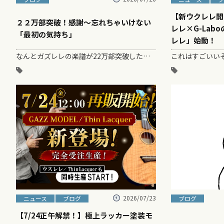
【新ウクレレ開
２２万部突破！感謝〜忘れちゃいけない
レレ×G-La
「最初の気持ち」
レレ」始動！
なんとガズレレの楽譜が22万部突破したらしい！！ …らしい、というのも、発売中の『ウクレレマガジン』の広告を見て、「えええーーー！！…
2026/07/23
ニュース
ブログ
ブログ
【7/24正午解禁！】極上ラッカー塗装モ