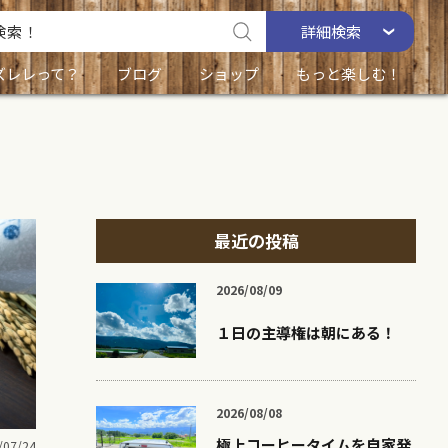
詳細
検索
ズレレって？
ブログ
ショップ
もっと楽しむ！
最近の投稿
2026/08/09
１日の主導権は朝にある！
2026/08/08
極上コーヒータイムを自家発
/07/24