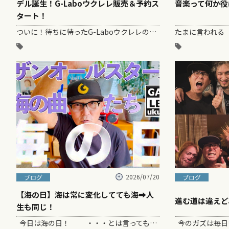
デル誕生！G-Laboウクレレ販売＆予約ス
音楽って何か役
タート！
ついに！待ちに待ったG-Laboウクレレの最新販売＆予約受付 【2026年7月24日（金）お昼12:00ちょうど】より、G-Labo公式サイ…
2026/07/20
ブログ
ブログ
【海の日】海は常に変化してても海➡︎人
進む道は違えど
生も同じ！
今日は海の日！ ・・・とは言ってもガズが住んでる長野県は海なし県～。 &…