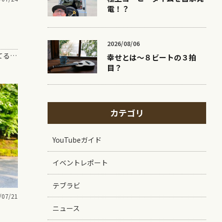
電！？
2026/08/06
「上善は水のごとし」って言葉、知ってる？？ ガズはこの言葉ちょっと勘違いして認識してた。。。ま、あとで。。。 …
幸せとは〜８ビートの３拍
目？
カテゴリ
YouTubeガイド
イベントレポート
テブラビ
/07/21
ニュース