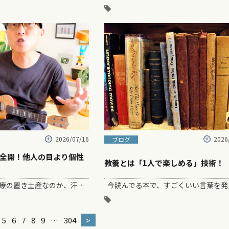
2026/07/16
2026
ブログ
全開！他人の目より個性
教養とは「1人で楽しめる」技術！
ガズは白血病治療の置き土産なのか、汗をうまくかけない体、、、 だから夏はなかなか厄介で、気をつけないと熱中症みたい…
5
6
7
8
9
…
304
>