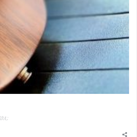
や
読む
り
た
い