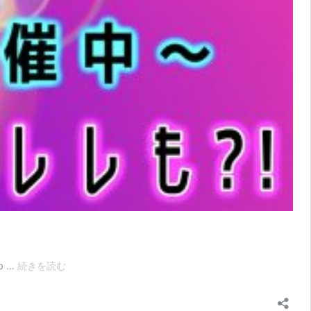
３
 …
続きを読む
月
G-
Labo