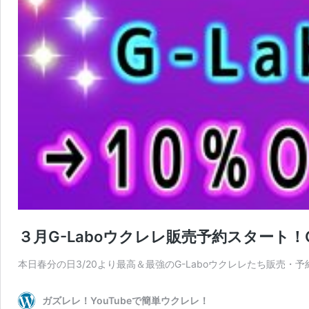
３月G-Laboウクレレ販売予約スタート！G-La
本日春分の日3/20より最高＆最強のG-Laboウクレレたち販売・
ガズレレ！YouTubeで簡単ウクレレ！