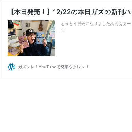
【本日発売！】12/22の本日ガズの新刊
とうとう発売になりましたああああー
【本
む
日
発
売！】
12/22
の
本
ガズレレ！YouTubeで簡単ウクレレ！
日
ガ
ズ
の
新
刊
ハ
ン
デ
ィ