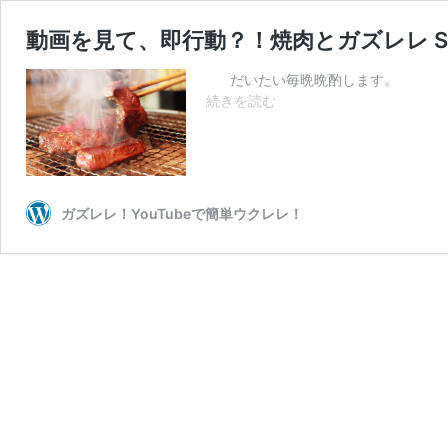
動画を見て、即行動？！焼肉とガズレレ STA
だいたい毎晩晩酌します。 我が家に
動
続きを読む
画
を
見
て、
即
ガズレレ！YouTubeで簡単ウクレレ！
行
動？！
焼
肉
と
ガ
ズ
レ
レ
STAY
HOME