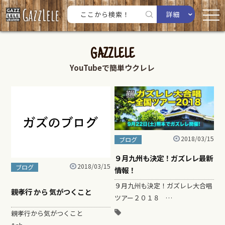
詳細
GAZZLELE
YouTubeで簡単ウクレレ
2018/03/15
ブログ
９月九州も決定！ガズレレ最新
2018/03/15
ブログ
情報！
９月九州も決定！ガズレレ大合唱
親孝行 から 気がつくこと
ツアー２０１８ …
親孝行から気がつくこと