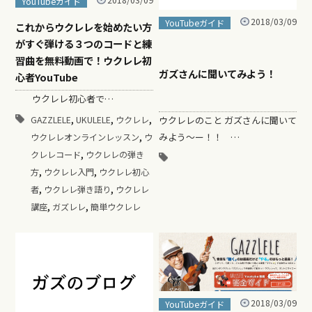
2018/03/09
YouTubeガイド
2018/03/09
YouTubeガイド
これからウクレレを始めたい方
がすぐ弾ける３つのコードと練
習曲を無料動画で！ウクレレ初
ガズさんに聞いてみよう！
心者YouTube
ウクレレ初心者で…
,
,
,
ウクレレのこと ガズさんに聞いて
GAZZLELE
UKULELE
ウクレレ
,
みよう〜ー！！ …
ウクレレオンラインレッスン
ウ
,
クレレコード
ウクレレの弾き
,
,
方
ウクレレ入門
ウクレレ初心
,
,
者
ウクレレ弾き語り
ウクレレ
,
,
講座
ガズレレ
簡単ウクレレ
2018/03/09
YouTubeガイド