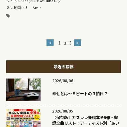
タイトルクリックでYouTubeレッ
スン動画へ！ &n…
<
1
2
3
>
最近の投稿
2026/08/06
幸せとは〜８ビートの３拍目？
2026/08/05
【保存版】ガズレレ楽譜本全9冊・収
録全曲リスト！アーティスト別「あい