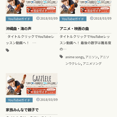
2018/03/09
2018/03/09
YouTubeガイド
YouTubeガイド
沖縄曲・海の声
アニメ・映画の曲
タイトルクリックでYouTubeレ
​タイトルクリックでYouTubeレッ
ッスン動画へ！ ​ …
スン動画へ！ 最後の数字は難易度
の…
,
,
anime songs
アニソン
アニソ
,
ンウクレレ
アニメソング
2018/03/09
YouTubeガイド
家族みんなで親子で