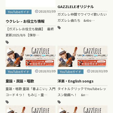
GAZZLELEオリジナル
2018/03/09
YouTubeガイド
ガズレレ仲間でワイワイ歌いたい
ガズレレ曲たち ​ &nbs…
ウクレレ – お役立ち情報
【ガズレレお役立ち動画】 最終
更新2025/8/6 【保存…
2018/03/09
2018/03/09
YouTubeガイド
YouTubeガイド
童謡・民謡・唱歌
洋楽・English songs
​童謡・唱歌 童謡「春よこい」入門
タイトルクリックでYouTubeレッ
コード４つ！ もみじ・童…
スン動画へ！ &n…